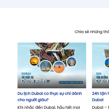
Chia sẻ những thôn
Dubai
Dubai News
24h tận 
Du lịch Dubai có thực sự chỉ dành
Dubai
cho người giàu?
Dubai – 
Khi nhắc đến Dubai, hầu hết mọi