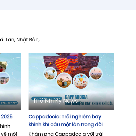
 Lan, Nhật Bản,....
Thổ Nhĩ Kỳ News
 2025
Cappadocia: Trải nghiệm bay
khinh khí cầu một lần trong đời
 hình
 vệ môi
Khám phá Cappadocia với trải