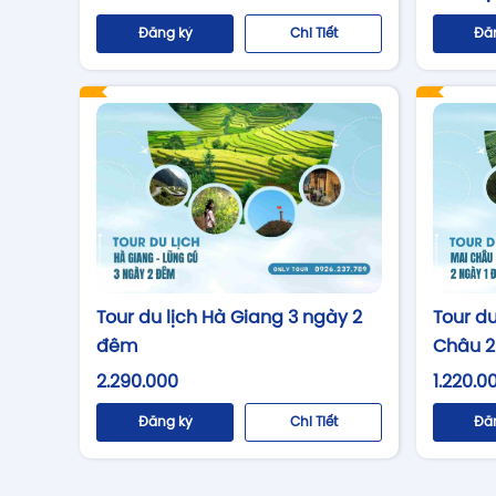
Đăng ký
Chi Tiết
Đă
Tour d
Tour du lịch Hà Giang 3 ngày 2
Châu 2
đêm
1.220.0
2.290.000
Đă
Đăng ký
Chi Tiết