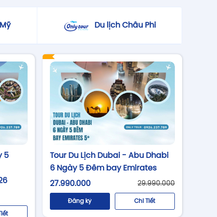
 Mỹ
Du lịch Châu Phi
y 5
Tour Du Lịch Dubai - Abu Dhabi
6 Ngày 5 Đêm bay Emirates
26
27.990.000
29.990.000
Đăng ký
Chi Tiết
Tiết