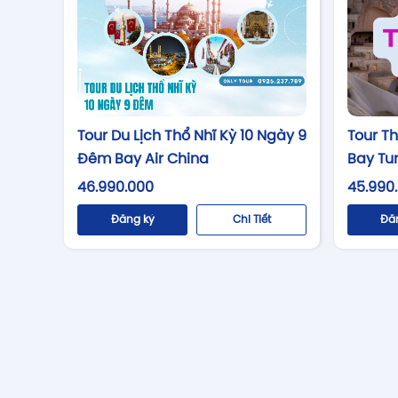
Tour T
Tour Du Lịch Thổ Nhĩ Kỳ 10 Ngày 9
Bay Tur
Đêm Bay Air China
45.990
46.990.000
Đă
Đăng ký
Chi Tiết