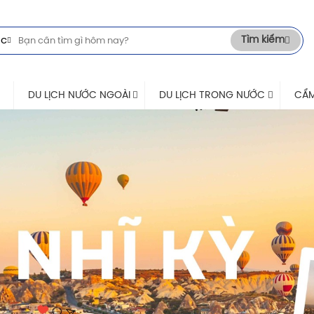
Tìm kiếm
c
DU LỊCH NƯỚC NGOÀI
DU LỊCH TRONG NƯỚC
CẨM