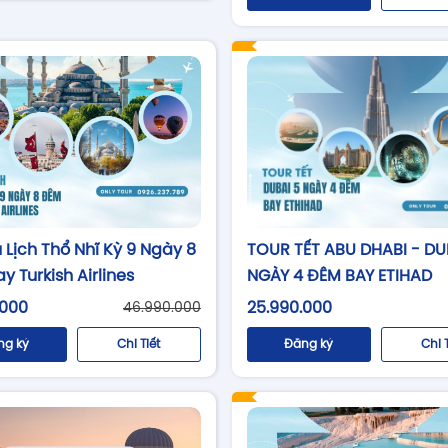
 Lịch Thổ Nhĩ Kỳ 9 Ngày 8
TOUR TẾT ABU DHABI - DU
 Turkish Airlines
NGÀY 4 ĐÊM BAY ETIHAD
.000
25.990.000
46.990.000
ng ký
Chi Tiết
Đăng ký
Chi 