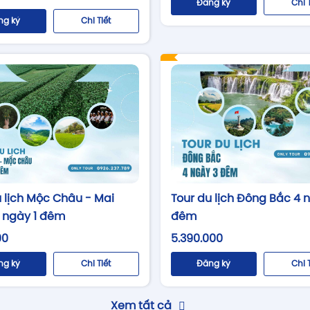
Đăng ký
Chi 
ng ký
Chi Tiết
u lịch Mộc Châu - Mai
Tour du lịch Đông Bắc 4 
 ngày 1 đêm
đêm
00
5.390.000
ng ký
Chi Tiết
Đăng ký
Chi 
Xem tất cả