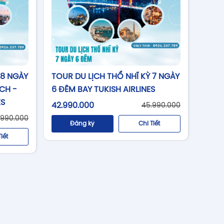
 8 NGÀY
TOUR DU LỊCH THỔ NHĨ KỲ 7 NGÀY
ỊCH -
6 ĐÊM BAY TUKISH AIRLINES
ES
42.990.000
45.990.000
.990.000
Đăng ký
Chi Tiết
Tiết