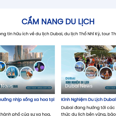
CẨM NANG DU LỊCH
g tin hữu ích về du lịch Dubai, du lịch Thổ Nhĩ Kỳ, tour Thái
Dubai News
 News
Kinh Nghiệm Du Lịch Dubai
hưởng nhịp sống xa hoa tại
Dubai đang hướng tới các
thức du lịch bền vững, bảo
thành phố của sự xa hoa,