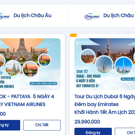
Du lịch Châu Âu
Du lịch Châu
Tour Du Lịch Dubai 6 Ngà
K - PATTAYA 5 NGÀY 4
Đêm bay Emirates
Y VIETNAM AIRLINES
Khởi Hành Tết Âm Lịch 20
000
29.990.000
ng ký
Chi Tiết
Đăng ký
Chi 