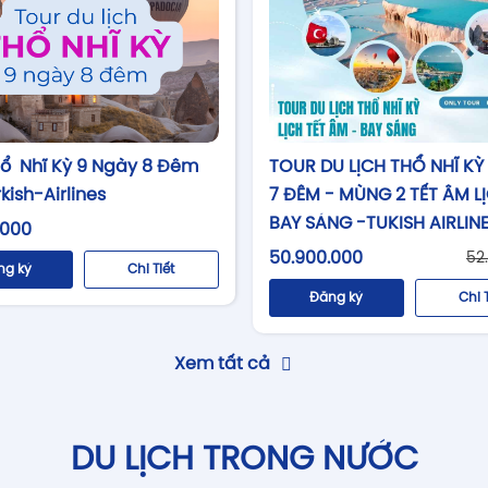
hổ Nhĩ Kỳ 9 Ngày 8 Đêm
TOUR DU LỊCH THỔ NHĨ KỲ
kish-Airlines
7 ĐÊM - MÙNG 2 TẾT ÂM L
BAY SÁNG -TUKISH AIRLIN
.000
50.900.000
52
ng ký
Chi Tiết
Đăng ký
Chi 
Xem tất cả
DU LỊCH TRONG NƯỚC