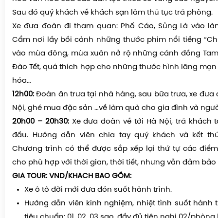
Sau đó quý khách về khách sạn làm thủ tục trả phòng.
Xe đưa đoàn đi tham quan: Phố Cáo, Sủng Là vào là
Cẩm nơi lấy bối cảnh những thước phim nổi tiếng “C
vào mùa đông, mùa xuân nở rộ những cánh đồng Tam
Đào Tết, quá thích hợp cho những thước hình lãng mạ
hóa…
12h00:
Đoàn ăn trưa tại nhà hàng, sau bữa trưa, xe đưa
Nội, ghé mua đặc sản …về làm quà cho gia đình và ngườ
20h00 – 20h30:
Xe đưa đoàn về tới Hà Nội, trả khách 
đầu. Hướng dẫn viên chia tay quý khách và kết thú
Chương trình có thể được sắp xếp lại thứ tự các đi
cho phù hợp với thời gian, thời tiết, nhưng vẫn đảm bảo
GIÁ TOUR: VND/KHÁCH BAO GỒM:
Xe ô tô đời mới đưa đón suốt hành trình.
Hướng dẫn viên kinh nghiệm, nhiệt tình suốt hành t
tiêu chuẩn: 01, 02, 03 sao, đầy đủ tiện nghi 02/phòng