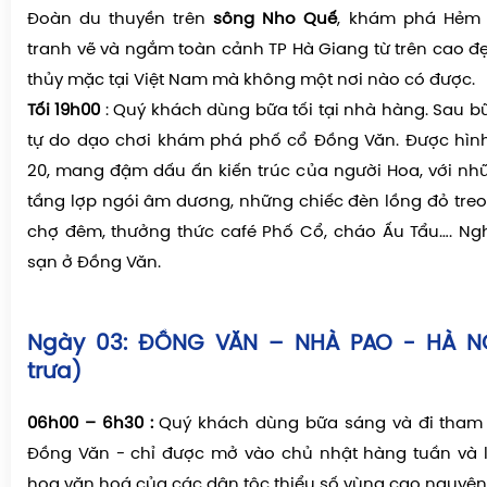
Đoàn du thuyền trên
sông Nho Quế
, khám phá Hẻm 
tranh vẽ và ngắm toàn cảnh TP Hà Giang từ trên cao đ
thủy mặc tại Việt Nam mà không một nơi nào có được.
Tối 19h00
: Quý khách dùng bữa tối tại nhà hàng. Sau bữ
tự do dạo chơi khám phá phố cổ Đồng Văn. Được hình
20, mang đậm dấu ấn kiến trúc của người Hoa, với nh
tầng lợp ngói âm dương, những chiếc đèn lồng đỏ tre
chợ đêm, thưởng thức café Phố Cổ, cháo Ấu Tẩu…. Ng
sạn ở Đồng Văn.
Ngày 03: ĐỒNG VĂN – NHÀ PAO - HÀ NỘ
trưa)
06h00 – 6h30 :
Quý khách dùng bữa sáng và đi tham
Đồng Văn - chỉ được mở vào chủ nhật hàng tuần và là
hoa văn hoá của các dân tộc thiểu số vùng cao nguyên