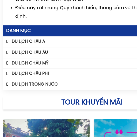
Điều này rất mong Quý khách hiểu, thông cảm và th
định.
DANH MỤC
DU LỊCH CHÂU Á
Tour Móng Cái - Đông Hưng
DU LỊCH CHÂU ÂU
Tour Du Lịch Bali
Tour Nam Âu
DU LỊCH CHÂU MỸ
Du Lịch Ấn Độ
Tour Bắc Âu
DU LỊCH CHÂU PHI
Tour Trùng Khánh - Thành Đô - Cửu Trại Câu
Tour Đông Âu
DU LỊCH TRONG NƯỚC
Tour Trương Gia Giới
Tour Tây Âu
Tour Myanmar
Du Lịch Miền Bắc
TOUR KHUYẾN MÃI
Tour Campuchia
Du Lịch Miền Trung
Tour Lào
Du Lịch Miền Nam
Tour Mông Cổ
Team Buiding
Tour Lệ Giang - Shangri La