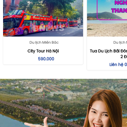
Tour Côn Minh - Đại Lý - Lệ Giang
Tour Đài Loan
Tour Bắc Kinh - Thượng Hải
Tour Hongkong - Thâm Quyến - Quảng Châu
Tour Hongkong Mono
Tour Du Lịch Malaysia
Du lịch
Du lịch Miền Bắc
Tour Singapore - Malaysia
Tua Du Lịch Bãi Đô
City Tour Hà Nội
Tour Singapore Mono
2 
590.000
Tour Du Lịch Thái Lan
Liên hệ
Tour Nhật Bản
Tour Du Lịch Hàn Quốc
Tour Dubai - Abu Dhabi
Tour Du Lịch Thổ Nhĩ Kỳ
Du Lịch Phượng Hoàng Cổ Trấn