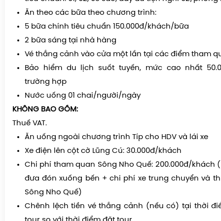
Ăn theo các bữa theo chương trình:
5 bữa chính tiêu chuẩn 150.000đ/khách/bữa
2 bữa sáng tại nhà hàng
Vé thắng cảnh vào cửa một lần tại các điểm tham 
Bảo hiểm du lịch suốt tuyến, mức cao nhất 50.0
trường hợp
Nước uống 01 chai/người/ngày
KHÔNG BAO GỒM:
Thuế VAT.
Ăn uống ngoài chương trình Típ cho HDV và lái xe
Xe điện lên cột cờ Lũng Cú: 30.000đ/khách
Chi phí tham quan Sông Nho Quế: 200.000đ/khách (
đưa đón xuống bến + chi phí xe trung chuyển và 
Sông Nho Quế)
Chênh lệch tiền vé thắng cảnh (nếu có) tại thời đ
tour so với thời điểm đặt tour.