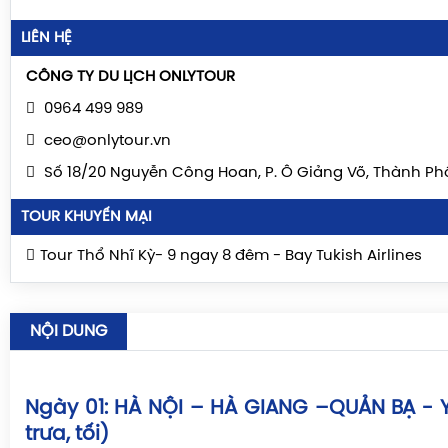
LIÊN HỆ
CÔNG TY DU LỊCH ONLYTOUR
0964 499 989
ceo@onlytour.vn
Số 18/20 Nguyễn Công Hoan, P. Ô Giảng Võ, Thành Ph
TOUR KHUYẾN MẠI
Tour Thổ Nhĩ Kỳ- 9 ngay 8 đêm - Bay Tukish Airlines
NỘI DUNG
Ngày 01: HÀ NỘI – HÀ GIANG –QUẢN BẠ - 
trưa, tối)