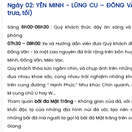
Ngày 02: YÊN MINH - LŨNG CÚ – ĐỒNG V
trưa, tối)
Sáng
6h00-06h30
: Quý khách thức dậy ăn sáng và 
phòng.
07h30 – 08h00
: Xe và Hướng dẫn viên đưa Quý khách 
Đồng Văn - là một cao nguyên đá trải rộng trên bốn hu
Minh, Đồng Văn, Mèo Vạc.
Qúy khách thỏa sức ngắm nhìn, và chụp ảnh trên nhữ
đua nhau khoe sắc, cùng nhau trải nghiệm những kh
trên cung đường “ Hạnh Phúc.” Như khúc Chín quanh,
M cung chữ U hay W….
Tham quan
bãi đá Mặt Trăng
- Không gian của đá, với
khối độc lạ của những địa hình núi đá vôi, tạo nên 
những bãi đá mà người ta gọi là bãi đá Mặt trăng trên
Giang