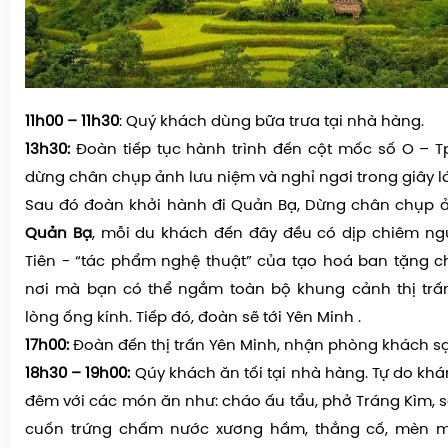
11h00 – 11h30
: Quý khách dùng bữa trưa tại nhà hàng.
13h30:
Đoàn tiếp tục hành trình đến cột mốc số O – 
dừng chân chụp ảnh lưu niệm và nghỉ ngơi trong giây l
Sau đó đoàn khởi hành đi Quản Bạ, Dừng chân chụp 
Quản Bạ
, mỗi du khách đến đây đều có dịp chiêm ng
Tiên - “tác phẩm nghệ thuật” của tạo hoá ban tặng c
nơi mà bạn có thể ngắm toàn bộ khung cảnh thị trấ
lòng ống kính. Tiếp đó, đoàn sẽ tới Yên Minh .
17h00:
Đoàn đến thị trấn Yên Minh, nhận phòng khách s
18h30 – 19h00:
Qúy khách ăn tối tại nhà hàng. Tự do khá
đêm với các món ăn như: cháo ấu tẩu, phở Tráng Kìm, s
cuốn trứng chấm nước xương hầm, thắng cố, mèn m