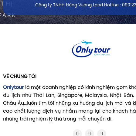
Công ty TNHH Hùng Vương Land
Hotline : 09012
VỀ CHÚNG TÔI
Onlytour
là một doanh nghiệp có kinh nghiệm gom khá
du lịch như Thái Lan, Singapore, Malaysia, Nhật Bản,
Châu Âu...luôn tìm tòi những xu hướng du lịch mới và
cao chất lượng dịch vụ nhằm mang lại cho khách hà
những trải nghiệm lý thú trong mỗi chuyến đi.