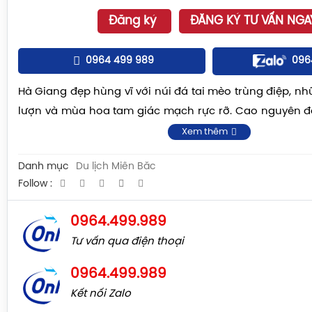
Đăng ký
ĐĂNG KÝ TƯ VẤN NGA
0964 499 989
096
Hà Giang đẹp hùng vĩ với núi đá tai mèo trùng điệp, n
lượn và mùa hoa tam giác mạch rực rỡ. Cao nguyên đ
cổ Đồng Văn, Lũng Cú và Mã Pí Lèng tạo nên bức tr
Xem thêm
hoang sơ, kỳ vĩ. Cùng Onlytour khám phá du lịch Hà Gia
Danh mục
Du lịch Miền Bắc
Follow :
0964.499.989
Tư vấn qua điện thoại
0964.499.989
Kết nối Zalo