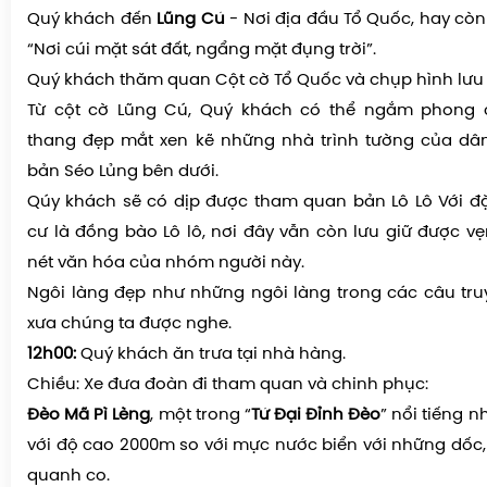
Quý khách đến
Lũng Cú
- Nơi địa đầu Tổ Quốc, hay còn
“Nơi cúi mặt sát đất, ngẩng mặt đụng trời”.
Quý khách thăm quan Cột cờ Tổ Quốc và chụp hình lưu
Từ cột cờ Lũng Cú, Quý khách có thể ngắm phong 
thang đẹp mắt xen kẽ những nhà trình tường của dân
bản Séo Lủng bên dưới.
Qúy khách sẽ có dịp được tham quan bản Lô Lô Với đ
cư là đồng bào Lô lô, nơi đây vẫn còn lưu giữ được 
nét văn hóa của nhóm người này.
Ngôi làng đẹp như những ngôi làng trong các câu tru
xưa chúng ta được nghe.
12h00:
Quý khách ăn trưa tại nhà hàng.
Chiều: Xe đưa đoàn đi tham quan và chinh phục:
Đèo Mã Pì Lèng
, một trong “
Tứ Đại Đỉnh Đèo
” nổi tiếng n
với độ cao 2000m so với mực nước biển với những dốc,
quanh co.