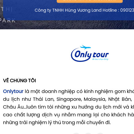
Công ty TNHH Hùng Vương Land
Hotline : 09012
VỀ CHÚNG TÔI
Onlytour
là một doanh nghiệp có kinh nghiệm gom khá
du lịch như Thái Lan, Singapore, Malaysia, Nhật Bản,
Châu Âu...luôn tìm tòi những xu hướng du lịch mới và
cao chất lượng dịch vụ nhằm mang lại cho khách hà
những trải nghiệm lý thú trong mỗi chuyến đi.