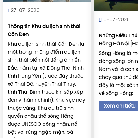
27-07-2026
10-07-2025
Thông tin Khu du lịch sinh thái
Cồn Đen
Những Điều Thú 
Hồng Hà Nội [Ha
Khu du lịch sinh thái Cồn Đen là
một trong những điểm du lịch
Sông Hồng là m
sinh thái biển nổi tiếng ở miền
dòng sông lớn n
Bắc, nằm tại xã Đông Thái Ninh,
Nam và là con s
tỉnh Hưng Yên (trước đây thuộc
chảy qua thủ đô
xã Thái Đô, huyện Thái Thụy,
đây là một số th
tỉnh Thái Bình trước khi sắp xếp
về sông Hồng:
đơn vị hành chính). Khu vực này
Xem chi tiết
thuộc vùng. Khu dự trữ sinh
quyển châu thổ sông Hồng
được UNESCO công nhận, nổi
bật với rừng ngập mặn, bãi