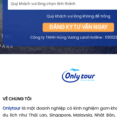
Quý khách vui lòng chọn tỉnh thành
Quý khách vui lòng không để trống
ĐĂNG KÝ TƯ VẤN NGAY
Công ty TNHH Hùng Vương Land
Hotline : 09012
VỀ CHÚNG TÔI
Onlytour
là một doanh nghiệp có kinh nghiệm gom khá
du lịch như Thái Lan, Singapore, Malaysia, Nhật Bản,