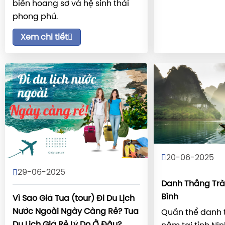
biển hoang sơ và hệ sinh thái
phong phú.
Xem chi tiết
20-06-2025
29-06-2025
Danh Thắng Trà
Bình
Vì Sao Giá Tua (tour) Đi Du Lịch
Nước Ngoài Ngày Càng Rẻ? Tua
Quần thể danh 
Du Lịch Giá Rẻ Lý Do Ở Đâu?