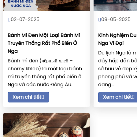
02-07-2025
09-05-2025
Bánh Mì Đen Một Loại Bánh Mì
Kinh Nghiệm Du
Truyền Thống Rất Phổ Biến Ở
Nga Vĩ Đại
Nga
Du lịch Nga là 
Bánh mì đen (чёрный хлеб –
đầy hấp dẫn bở
chorny khleb) là một loại bánh
sở hữu vẻ đẹp kỳ 
mì truyền thống rất phổ biến ở
phong phú và v
Nga và các nước Đông Âu.
dạng...
Xem chi tiết
Xem chi tiết