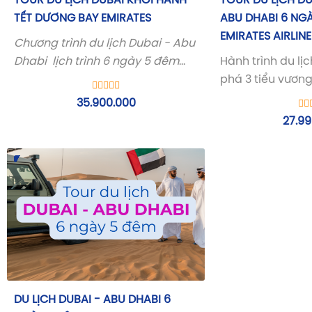
TOUR DU LỊCH DUBAI KHỞI HÀNH
TOUR DU LỊCH DU
TẾT DƯƠNG BAY EMIRATES
ABU DHABI 6 NGÀ
EMIRATES AIRLINE
Chương trình du lịch Dubai - Abu
Dhabi lịch trình 6 ngày 5 đêm
Hành trình du lị
bay của hãng hàng không 5 sao
phá 3 tiểu vươn
Emirates.
và Abu Dhabi. C
35.900.000
nghiệm thú vị vớ
27.99
Dhabi các tiểu 
Rập. Thành phố d
tiểu vương Shar
bên cạnh Dubai
DU LỊCH DUBAI - ABU DHABI 6