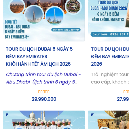
TOUR DU LỊCH DUBAI 6 NGÀY 5
TOUR DU LỊCH DU
ĐÊM BAY EMIRATES
ĐÊM BAY EMIRAT
KHỞI HÀNH TẾT ÂM LỊCH 2026
2026
Chương trình tour du lịch Dubai -
Trải nghiệm tour
Abu Dhabi (lịch trình 6 ngày 5
cao cấp, khách 
đêm) bay của hãng hàng không
phá những công 
5 sao Emirates tết Âm Lịch 2026
bậc nhất tại Dub
29.990.000
27.99