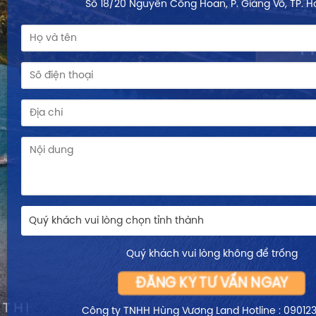
Số 18/20 Nguyễn Công Hoan, P. Giảng Võ, TP. H
Quý khách vui lòng chọn tỉnh thành
Quý khách vui lòng không để trống
ĐĂNG KÝ TƯ VẤN NGAY
Công ty TNHH Hùng Vương Land
Hotline : 09012