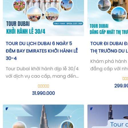
TOUR DU LỊCH DUBAI 6 NGÀY 5
TOUR ĐI DUBAI 
ĐÊM BAY EMIRATES KHỞI HÀNH LỄ
THỊ TRƯỜNG DU L
30-4
Khám phá hành t
Tour Dubai khởi hành dịp lễ 30/4
đẳng cấp với nh
với dịch vụ cao cấp, mang đến
đỉnh cao của giớ
cho du khách những trải nghiệm
cùng Onlytour k
299.9
trọn vẹn.
Dubai nhé!
31.990.000