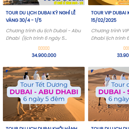
TOUR DU LỊCH DUBAI KỲ NGHỈ LỄ
TOUR VIP DUBAI
VÀNG 30/4 - 1/5
15/02/2025
Chương trình du lịch Dubai - Abu
Chương trình VI
Dhabi (lịch trình 6 ngày 5
Dhabi lịch trình 
đêm) bay của hãng hàng không
đêm bay của hã
5 sao Emirates
5 sao Emirates
34.900.000
33.90