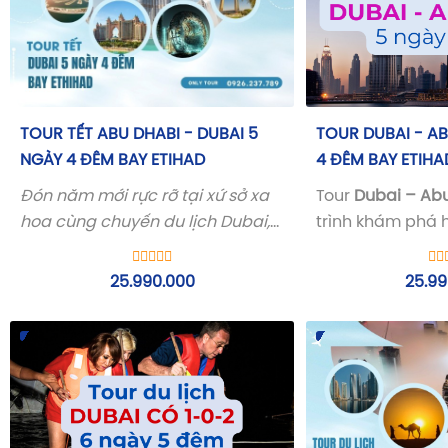
TOUR DUBAI - AB
TOUR TẾT ABU DHABI - DUBAI 5
4 ĐÊM BAY ETIHA
NGÀY 4 ĐÊM BAY ETIHAD
Tour
Dubai – Ab
Đón năm mới rực rỡ tại xứ sở xa
trình khám phá h
hoa cùng chuyến du lịch Dubai,
tiếng nhất của 
tận hưởng nhịp sống sôi động tại
quốc Ả Rập Thốn
vương quốc giàu có bậc nhất
25.99
25.990.000
nơi kết hợp hài 
thế giới, khám phá văn hóa địa
hiện đại và nét 
phương đặc sắc
Đông đặc sắc.