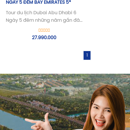
NGÀY 5 ĐÊM BAY EMIRATES 5*
Tour du lịch Dubai Abu Dhabi 6
Ngày 5 đêm
những năm gần đây
là điểm đến vô cùng hấp dẫn
cho người Việt Nam cũng như
27.990.000
các nước trên thế giới.
1