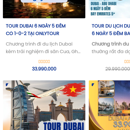
TOUR DUBAI 6 NGÀY 5 ĐÊM
TOUR DU LỊCH DU
CÓ 1-0-2 TẠI ONLYTOUR
6 NGÀY 5 ĐÊM BA
Chương trình đi du lịch Dubai
Chương trình du 
kèm trải nghiệm đi săn Cua, Ghẹ
thường rất đa d
trên Biển. Và nướng Cua, Ghẹ... tại
phú, mang lại c
chỗ
những trải nghi
33.990.000
29.990.00
văn hóa, lịch sử
nhiên và các hoạ
tân tiến...