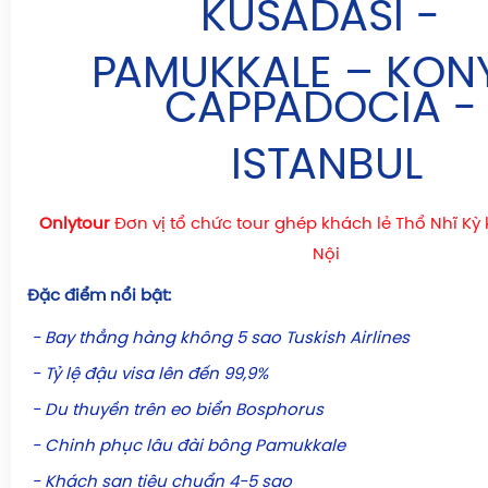
KUSADASI -
vẻ đẹp hùng vĩ của thiên nhiên, đắm mình trong không
xưa, mà còn cảm nhận được sự thân thiện, hiếu khác
PAMUKKALE – KONY
bản địa. Đây là quốc gia hứa hẹn mang đến những trả
CAPPADOCIA 
độc đáo và đáng nhớ bậc nhất thế giới...
ISTANBUL
Onlytour
Đơn vị tổ chức tour ghép khách lẻ Thổ Nhĩ Kỳ 
Nội
Đặc điểm nổi bật:
- Bay thẳng hàng không 5 sao Tuskish Airlines
- Tỷ lệ đậu visa lên đến 99,9%
- Du thuyền trên eo biển Bosphorus
- Chinh phục lâu đài bông Pamukkale
- Khách sạn tiêu chuẩn 4-5 sao