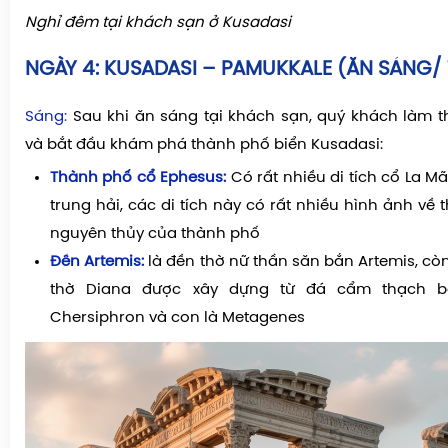
Nghỉ đêm tại khách sạn ở Kusadasi
NGÀY 4:
KUSADASI – PAMUKKALE (ĂN SÁNG/ 
Sáng:
Sau khi ăn sáng tại khách sạn, quý khách làm th
và bắt đầu khám phá thành phố biển Kusadasi:
Thành phố cổ
Ephesus
:
Có rất nhiều di tích cổ La M
trung hải, các di tích này có rất nhiều hình ảnh về 
nguyên thủy của thành phố
Đền Artemis:
là đền thờ nữ thần săn bắn Artemis, cò
thờ Diana được xây dựng từ đá cẩm thạch bở
Chersiphron và con là Metagenes