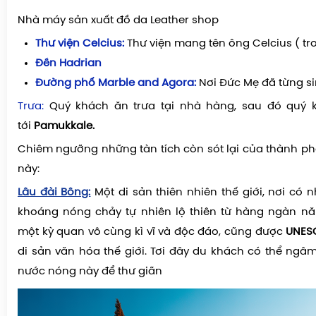
Nhà máy sản xuất đồ da Leather shop
Thư viện
Celcius
:
Thư viện mang tên ông Celcius ( tr
Đền
Hadrian
Đường phố
Marble and Agora
:
Nơi Đức Mẹ đã từng s
Trưa:
Quý khách ăn trưa tại nhà hàng, sau đó quý 
tới
Pamukkale.
Chiêm ngưỡng những tàn tích còn sót lại của thành ph
này:
Lâu đài Bông:
Một di sản thiên nhiên thế giới, nơi có
khoáng nóng chảy tự nhiên lộ thiên từ hàng ngàn nă
một kỳ quan vô cùng kì vĩ và độc đáo
, cũng được
UNES
di sản văn hóa thế giới. Tơi đây du khách có thể ng
nước nóng này để thư giãn