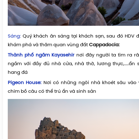
Sáng:
Quý khách ăn sáng tại khách sạn, sau đó HDV 
khám phá và thăm quan vùng đất
Cappadocia:
Thành phố ngầm
Kayasehir
nơi đây người ta tìm ra râ
ngầm với đầy đủ nhà cửa, nhà thờ, lương thực,.....ẩn
hang đá
Pigeon House:
Nơi có những ngôi nhà khoét sâu vào 
chim bồ câu có thể trú ẩn và sinh sản