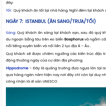
đây:
Tối:
Quý khách ăn tối tại nhà hàng.
Nghỉ đêm tại khách 
NGÀY 7:
ISTANBUL (ĂN SÁNG/TRƯA/TỐI)
Sáng:
Quý khách ăn sáng tại khách sạn, sau đó quý kh
du ngoạn bẳng tàu trên eo biển
Bosphorus
và ngắm câ
nổi tiếng xuyên biển và nối liền 2 lục địa Á – Âu .
Quý khách sẽ được chiêm ngưỡng các kiến trúc đặc tr
động thường ngày của cư dân địa phương.
Hippodrome
– Đây là quảng trường đưa ngựa lớn tại Is
qua hàng ngàn năm hiện nay nơi đây chỉ còn lại duy nh
công nhận là di sản UNESCO