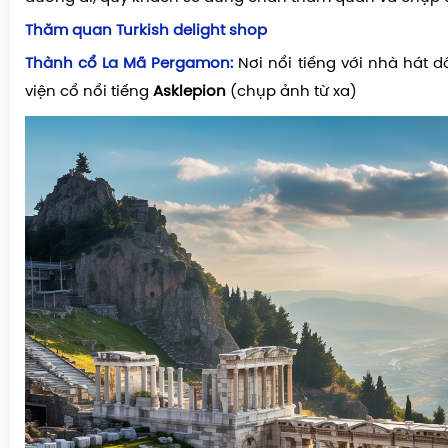
Thăm quan Turkish delight shop
Thành cổ La Mã Pergamon:
Nơi nổi tiếng với nhà hát d
viện cổ nổi tiếng
Asklepion
(chụp ảnh từ xa)