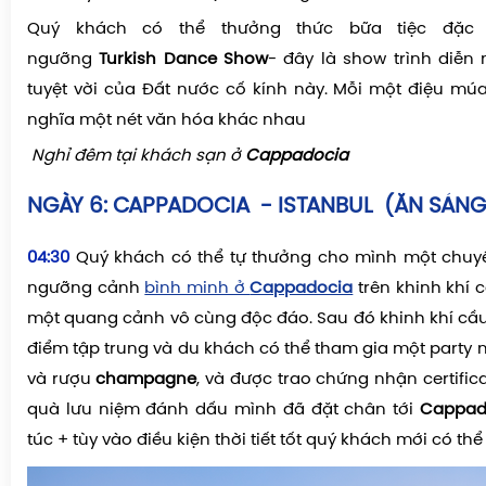
Quý khách có thể thưởng thức bữa tiệc đặc 
ngưỡng
Turkish Dance Show
- đây là show trình diễ
tuyệt vời của Đất nước cố kính này. Mỗi một điệu m
nghĩa một nét văn hóa khác nhau
Nghỉ đêm tại khách sạn ở
Cappadocia
NGÀY 6:
CAPPADOCIA - ISTANBUL (ĂN SÁNG
04:30
Quý khách có thể tự thưởng cho mình một chu
ngưỡng cảnh
bình minh ở
Cappadocia
trên khinh khí c
một quang cảnh vô cùng độc đáo. Sau đó khinh khí cầ
điểm tập trung và du khách có thể tham gia một party 
và rượu
champagne
, và được trao chứng nhận certifi
quà lưu niệm đánh dấu mình đã đặt chân tới
Cappad
túc + tùy vào điều kiện thời tiết tốt quý khách mới có th