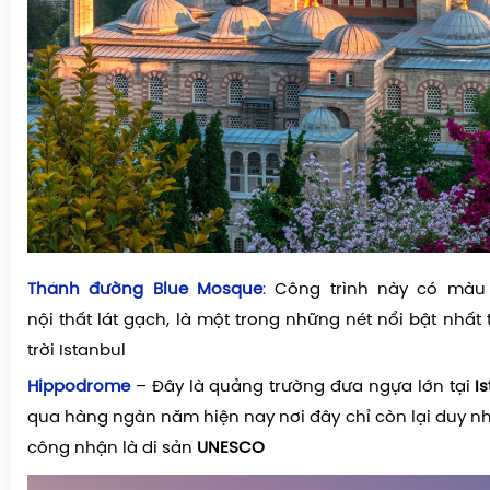
Thánh đư
ờ
ng Blue Mosque
:
Công trình này có màu
nội
thất lát gạch, là một trong những nét nổi bật nhất
trời Istanbul
Hippodrome
– Đây là quảng trường đưa ngựa lớn tại
I
qua hàng ngàn năm hiện nay nơi đây chỉ còn lại duy nh
công nhận là di sản
UNESCO