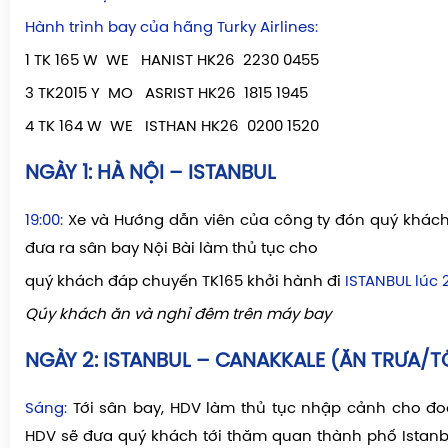
Hành trình bay của hãng Turky Airlines:
1 TK 165 W WE HANIST HK26 2230 0455
3 TK2015 Y MO ASRIST HK26 1815 1945
4 TK 164 W WE ISTHAN HK26 0200 15
NGÀY 1: HÀ NỘI – ISTANBUL
19:00:
Xe và Hướng dẫn viên của công ty đón quý khách
đưa ra sân bay Nội Bài làm thủ tục cho
quý khách đáp chuyến
TK165
khởi hành đi
ISTANBUL
lúc 
Qúy khách ăn và nghỉ đêm trên máy bay
NGÀY 2:
ISTANBUL – CANAKKALE (ĂN TRƯA/T
Sáng:
Tới sân bay, HDV làm thủ tục nhập cảnh cho đoa
HDV sẽ đưa quý khách tới thăm quan thành phố Istanbul