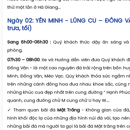
nước xương hầm, thắng cố, mèn mén, rượu ngô là n
thử một lần ở Hà Giang...
Ngày 02: YÊN MINH - LŨNG CÚ – ĐỒNG V
trưa, tối)
Sáng 6h00-06h30 :
Quý khách thức dậy ăn sáng và 
phòng.
07h30 – 08h00
: Xe và Hướng dẫn viên đưa Quý khách 
Đồng Văn - là một cao nguyên đá trải rộng trên bốn hu
Minh, Đồng Văn, Mèo Vạc. Qúy khách thỏa sức ngắm n
trên những cánh đồng hoa đua nhau khoe sắc, cùng n
những khúc cua đẹp nhất trên cung đường “ Hạnh Phúc
quanh, cung đường chữ M cung chữ U hay W….
✓ Tham quan bãi đá
Mặt Trăng
- Không gian của đá,
hình khối độc lạ của những địa hình núi đá vôi, tạo nên