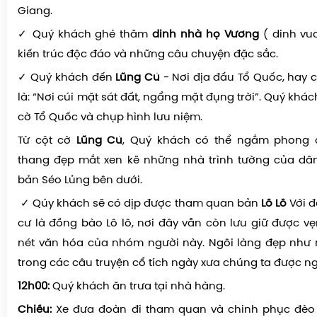
những bãi đá mà người ta gọi là bãi đá Mặt trăng trên
Giang.
✓ Quý khách ghé thăm
dinh nhà họ Vương
( dinh vu
kiến trúc độc đáo và những câu chuyện đặc sắc.
✓ Quý khách đến
Lũng Cú
- Nơi địa đầu Tổ Quốc, hay 
là: “Nơi cúi mặt sát đất, ngẩng mặt đụng trời”. Quý kh
cờ Tổ Quốc và chụp hình lưu niệm.
Từ cột cờ
Lũng Cú
, Quý khách có thể ngắm phong 
thang đẹp mắt xen kẽ những nhà trình tường của dân
bản Séo Lủng bên dưới.
✓ Qúy khách sẽ có dịp được tham quan bản
Lô Lô
Với đ
cư là đồng bào Lô lô, nơi đây vẫn còn lưu giữ được 
nét văn hóa của nhóm người này. Ngôi làng đẹp như 
trong các câu truyện cổ tích ngày xưa chúng ta được n
12h00:
Quý khách ăn trưa tại nhà hàng.