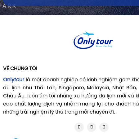
Công ty TNHH Hùng Vương Land
Hotline : 09012
VỀ CHÚNG TÔI
Onlytour
là một doanh nghiệp có kinh nghiệm gom khá
du lịch như Thái Lan, Singapore, Malaysia, Nhật Bản,
Châu Âu...luôn tìm tòi những xu hướng du lịch mới và
cao chất lượng dịch vụ nhằm mang lại cho khách hà
những trải nghiệm lý thú trong mỗi chuyến đi.