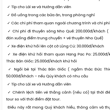
✓ Hóa đơn thuế GTGT 8% nếu Qúy khách muốn lấy thuế
✓ Típ cho Lái xe và Hướng dẫn viên
✓ Đồ uống trong các bữa ăn, trong phòng nghỉ
✓ Các chi phí tham quan ngoài chương trình và chi ph
✓ Chi phí đi thuyền sông Nho Quế: 200.000đ/khách (
đón xuống điểm trung chuyển + vé thuyền Nho Quế)
✓ Xe điện khứ hồi lên cột cờ Lũng Cú: 30.000đ/khách
✓ Xe điện khứ hồi tham quan Hang Pac Po: 25.000đ/
Thác Bản Giốc: 25.000đ/khách khứ hồi
✓ Ngồi bè tại Thác Bản Giốc ( ngắm thác Đức Thi
50.000đ/khách – nếu Qúy khách có nhu cầu
✓ Típ cho Lái xe và Hướng dẫn viên
✓ Chênh lệch tiền vé thắng cảnh (nếu có) tại thời đ
tour so với thời điểm đặt tour.