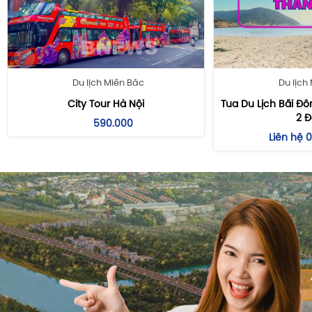
Tour Đài Loan
Tour Bắc Kinh - Thượng Hải
Tour Hongkong - Thâm Quyến - Quảng Châu
Tour Hongkong Mono
Tour Du Lịch Malaysia
Du lịch
Du lịch Miền Bắc
Tour Singapore - Malaysia
Tua Du Lịch Bãi Đô
City Tour Hà Nội
Tour Singapore Mono
2 
590.000
Tour Du Lịch Thái Lan
Liên hệ
Tour Nhật Bản
Tour Du Lịch Hàn Quốc
Tour Dubai - Abu Dhabi
Tour Du Lịch Thổ Nhĩ Kỳ
Du Lịch Phượng Hoàng Cổ Trấn