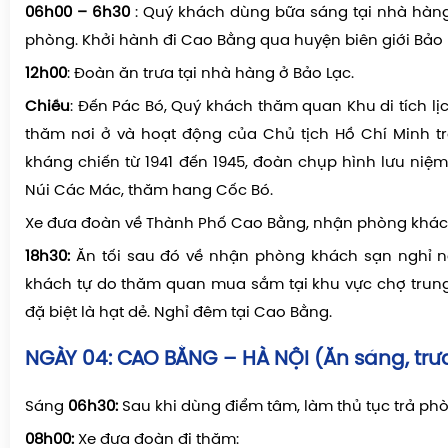
06h00 – 6h30
: Quý khách dùng bữa sáng tại nhà hàng,
phòng. Khởi hành đi Cao Bằng qua huyện biên giới Bảo 
12h00
: Đoàn ăn trưa tại nhà hàng ở Bảo Lạc.
Chiều
: Đến Pác Bó, Quý khách thăm quan Khu di tích lị
thăm nơi ở và hoạt động của Chủ tịch Hồ Chí Minh 
kháng chiến từ 1941 đến 1945, đoàn chụp hình lưu niệm 
Núi Các Mác, thăm hang Cốc Bó.
Xe đưa đoàn về Thành Phố Cao Bằng, nhận phòng khách
18h30:
Ăn tối sau đó về nhận phòng khách sạn nghỉ ng
khách tự do thăm quan mua sắm tại khu vực chợ trun
đặ biệt là hạt dẻ. Nghỉ đêm tại Cao Bằng.
NGÀY 04: CAO BẰNG – HÀ NỘI (Ăn sáng, trư
Sáng
06h30:
Sau khi dùng điểm tâm, làm thủ tục trả ph