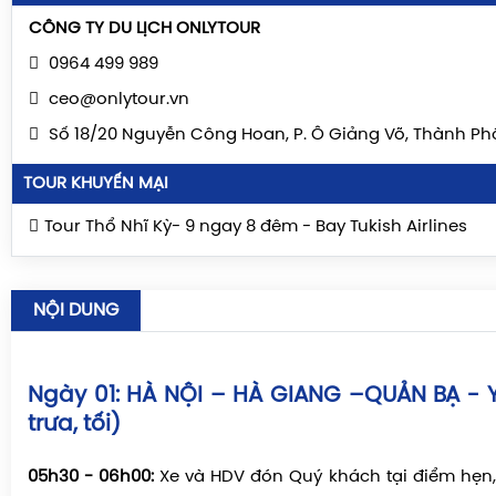
LIÊN HỆ
CÔNG TY DU LỊCH ONLYTOUR
0964 499 989
ceo@onlytour.vn
Số 18/20 Nguyễn Công Hoan, P. Ô Giảng Võ, Thành Ph
TOUR KHUYẾN MẠI
Tour Thổ Nhĩ Kỳ- 9 ngay 8 đêm - Bay Tukish Airlines
NỘI DUNG
Ngày 01: HÀ NỘI – HÀ GIANG –QUẢN BẠ - 
trưa, tối)