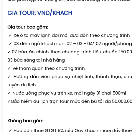
Chương trình có thể được sắp xếp lại thứ tự các đi
cho phù hợp với thời gian, thời tiết, nhưng vẫn đảm bảo
GIÁ TOUR: VND/KHÁCH
Giá tour bao gồm:
✓ Xe ô tô máy lạnh đời mới đưa đón theo chương trình
✓ 03 đêm ngủ khách sạn: 02 – 03 - 04* 02 người/phòng
✓07 bữa ăn chính theo chương trình tiêu chuẩn 150.
03 bữa sáng tại nhà hàng
✓ Vé tham quan theo chương trình
✓ Hướng dẫn viên phục vụ nhiệt tình, thành thạo, ch
tuyến du lịch
✓ Nước uống phục vụ trên xe, mỗi ngày 01 chai 500ml
✓Bảo hiểm du lịch trọn tour mức đền bù tối đa 50.000.
Không bao gồm: