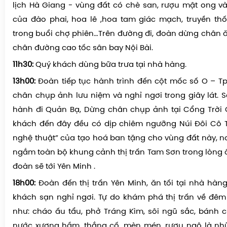
05h30 - 06h00:
Xe và HDV đón Quý khách tại điểm hẹn,
lịch Hà Giang - vùng đất có chè san, rượu mật ong và
của đào phai, hoa lê ,hoa tam giác mạch, truyền th
trong buổi chợ phiên…Trên đường đi, đoàn dừng chân ăn
chân đường cao tốc sân bay Nội Bài.
11h30:
Quý khách dùng bữa trưa tại nhà hàng.
13h00:
Đoàn tiếp tục hành trình đến cột mốc số O – T
chân chụp ảnh lưu niệm và nghỉ ngơi trong giây lát. 
hành đi Quản Bạ, Dừng chân chụp ảnh tại Cổng Trời 
khách đến đây đều có dịp chiêm ngưỡng Núi Đôi Cô T
nghệ thuật” của tạo hoá ban tặng cho vùng đất này, n
ngắm toàn bộ khung cảnh thị trấn Tam Sơn trong lòng ố
đoàn sẽ tới Yên Minh .
18h00:
Đoàn đến thị trấn Yên Minh, ăn tối tại nhà hà
khách sạn nghỉ ngơi. Tự do khám phá thị trấn về đê
như: cháo ấu tẩu, phở Tráng Kìm, sôi ngũ sắc, bánh