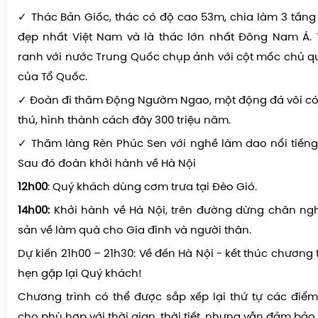
08h00:
Xe đưa đoàn đi thăm:
✓ Thác Bản Giốc, thác có độ cao 53m, chia làm 3 tầng 
đẹp nhất Việt Nam và là thác lớn nhất Đông Nam Á. 
ranh với nước Trung Quốc chụp ảnh với cột mốc chủ qu
của Tổ Quốc.
✓ Đoàn đi thăm Động Ngườm Ngao, một động đá vôi có
thú, hình thành cách đây 300 triệu năm.
✓ Thăm làng Rèn Phúc Sen với nghề làm dao nổi tiếng
Sau đó đoàn khởi hành về Hà Nội
12h00
: Quý khách dùng cơm trưa tại Đèo Gió.
14h00:
Khởi hành về Hà Nội, trên đường dừng chân ng
sản về làm quà cho Gia đình và người thân.
Dự kiến 21h00 – 21h30: Về đến Hà Nội - kết thúc chương t
hẹn gặp lại Quý khách!