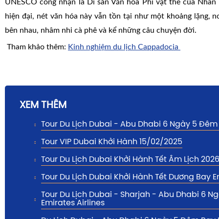
UNESCO công nhận là Di sản Văn hóa Phi vật thể của Nhân 
hiện đại, nét văn hóa này vẫn tồn tại như một khoảng lặng, nơ
bên nhau, nhâm nhi cà phê và kể những câu chuyện đời.
Tham khảo thêm:
Kinh nghiệm du lịch Cappadocia
XEM THÊM
Tour Du Lịch Dubai - Abu Dhabi 6 Ngày 5 Đêm
Tour VIP Dubai Khởi Hành 15/02/2025
Tour Du Lịch Dubai Khởi Hành Tết Âm Lịch 202
Tour Du Lịch Dubai Khởi Hành Tết Dương Bay E
Tour Du Lịch Dubai - Sharjah - Abu Dhabi 6 
Emirates Airlines