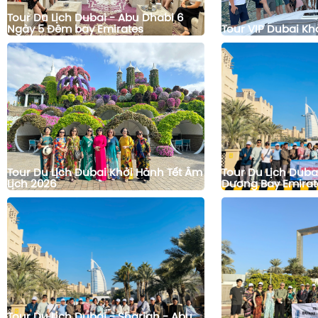
Tour Du Lịch Dubai - Abu Dhabi 6
Ngày 5 Đêm bay Emirates
Tour VIP Dubai Kh
Tour Du Lịch Dubai Khởi Hành Tết Âm
Tour Du Lịch Duba
Lịch 2026
Dương Bay Emirat
Tour Du Lịch Dubai - Sharjah - Abu