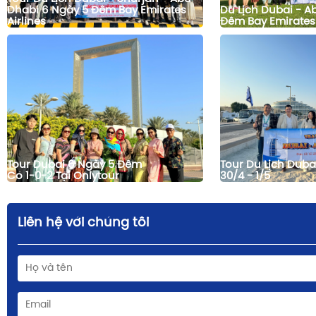
Dhabi 6 Ngày 5 Đêm Bay Emirates
Du Lịch Dubai - A
Airlines
Đêm Bay Emirates
Tour Dubai 6 Ngày 5 Đêm
Tour Du Lịch Duba
Có 1-0-2 Tại Onlytour
30/4 - 1/5
Liên hệ với chúng tôi