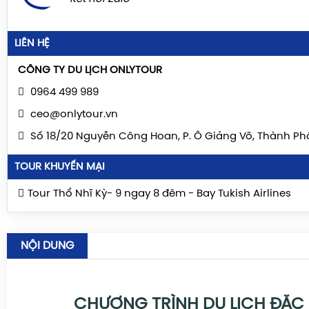
Là nơi đặt trụ sở của nhiều tổ chức quốc tế như Li
(Brussels), Tòa án Nhân quyền châu Âu (Strasbourg).
Lịch sử – Văn hóa
LIÊN HỆ
Là cái nôi của nhiều phong trào văn hóa và tư tưởng:
CÔNG TY DU LỊCH ONLYTOUR
sáng, Cách mạng công nghiệp.
0964 499 989
Di sản văn hóa đồ sộ: lâu đài, nhà thờ cổ, bảo tàng, ngh
ceo@onlytour.vn
và hội họa.
Số 18/20 Nguyễn Công Hoan, P. Ô Giảng Võ, Thành Ph
Đóng vai trò quan trọng trong các cuộc chiến tranh thế 
TOUR KHUYẾN MẠI
hình thành thế giới hiện đại....
Tour Thổ Nhĩ Kỳ- 9 ngay 8 đêm - Bay Tukish Airlines
NỘI DUNG
CHƯƠNG TRÌNH DU LỊCH ĐẶC 