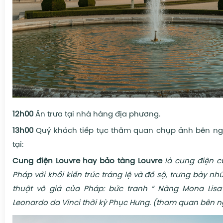
12h00
Ăn trưa tại nhà hàng địa phương.
13h00
Quý khách tiếp tục thăm quan chụp ảnh bên n
tại:
Cung điện Louvre hay bảo tàng Louvre
là cung điện 
Pháp với khối kiến trúc tráng lệ và đồ sộ
,
trưng bày nhữ
thuật vô giá của Pháp
:
bức tranh “ Nàng Mona Lis
Leonardo da Vinci thời kỳ Phục Hưng
.
(tham quan bên n