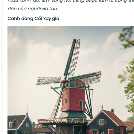
màu xanh, đỏ, tím, vàng nổi tiếng được làm từ công th
đáo của người Hà Lan
.
Cánh đồng Cối xay gió