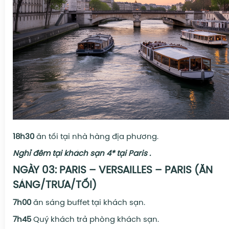
18h30
ăn tối tại nhà hàng địa phương.
N
ghỉ đêm tại khách sạn
4* tại Paris
.
NGÀY 03: PARIS – VERSAILLES – PARIS (ĂN
SÁNG/TRƯA/TỐI)
7h00
ăn sáng buffet tại khách sạn.
7h45
Quý khách trả phòng khách sạn.