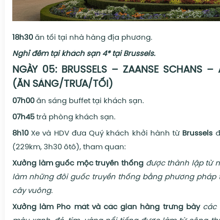
18h30
ăn tối tại
nhà hàng địa phương.
Nghỉ đêm tại khách sạn
4* tại Brussels
.
NGÀY 05: BRUSSELS – ZAANSE SCHANS –
(ĂN SÁNG/TRƯA/TỐI)
07h00
ăn sáng buffet tại khách sạn.
07h45
trả phòng khách sạn.
8h10
Xe và HDV đưa
Quý khách khởi hành từ
Brussels
đ
(229km, 3h30 ôtô), tham quan:
Xưởng làm guốc mộc truyền thống
được thành lập từ 
làm những đôi guốc truyền thống bằng phương pháp t
cây vuông
.
Xưởng làm Pho mát và các gian hàng trưng bày
các 