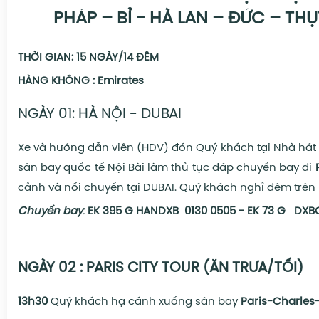
PHÁP – BỈ - HÀ LAN – ĐỨC – THỤY
THỜI GIAN: 15 NGÀY/14 ĐÊM
HÀNG KHÔNG : Emirates
NGÀY 01: HÀ NỘI - DUBAI
Xe
và hướng dẫn viên (HDV) đón Quý khách tại Nhà hát 
sân bay quốc tế Nội Bài làm thủ tục đáp chuyến bay đi
cảnh và nối chuyến tại DUBAI. Quý khách nghỉ đêm trên
Chuyến bay
:
EK 395 G HANDXB 0130 0505 -
EK 73 G DXB
NGÀY 02 : PARIS CITY TOUR (ĂN TRƯA/TỐI)
13h30
Quý khách hạ cánh xuống sân bay
Paris-Charles