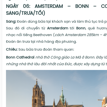
NGÀY 06:
AMSTERDAM – BONN – C
SÁNG/TRƯA/TỐI)
Sáng:
Đoàn dùng bữa tại khách sạn và làm thủ tục trả 
Sau đó di chuyển từ
Amsterdam
tới
Bonn
, quê hươn
nhạc nổi tiếng Beethoven (
cách Amsterdam 285km – 4h15
Đoàn ăn trưa tại nhà hàng địa phương.
Chiều:
Sau bữa trưa đoàn tham quan:
Bonn Cathedral
nhà thờ Công giáo La Mã ở Bonn. Đây l
những nhà thờ lâu đời nhất của Đức, được xây dựng từ thế