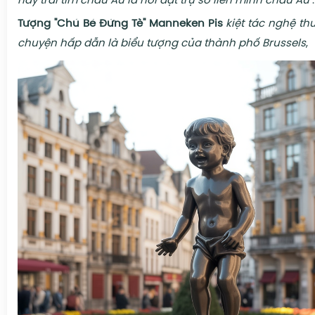
hay trái tim châu Âu là nơi đặt trụ sở liên minh châu Âu
.
Tượng "Chú Bé Đứng Tè" Manneken Pis
kiệt tác nghệ th
chuyện hấp dẫn là biểu tượng của thành phố Brussels
,