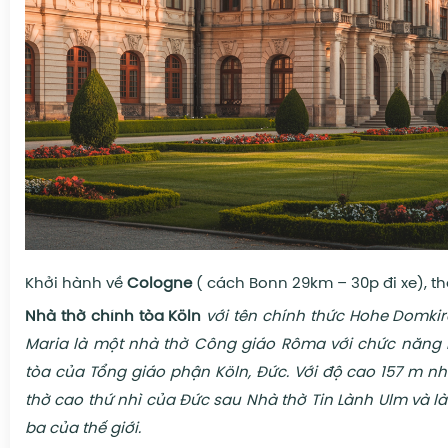
Khởi hành về
Cologne
( cách Bonn 29km – 30p đi xe), t
Nhà thờ chính tòa Köln
với tên chính thức Hohe Domkir
Maria là một nhà thờ Công giáo Rôma với chức năng 
tòa của Tổng giáo phận Köln, Đức. Với độ cao 157 m nh
thờ cao thứ nhì của Đức sau Nhà thờ Tin Lành Ulm và l
ba của thế giới.