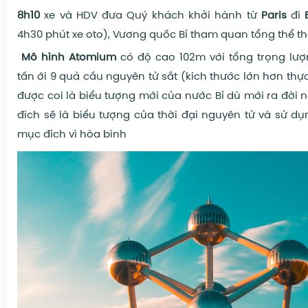
8h10
xe và HDV đưa
Quý khách khởi hành từ
Paris
đi
4h30 phút xe oto),
Vương quốc Bỉ tham quan tổng thể t
Mô hình Atomium
có độ cao 102m với tổng trọng lượ
tấn ới
9 quả cầu nguyên tử sắt (kích thước lớn hơn thực t
được coi là biểu tượng mới của nước Bỉ dù mới ra đời 
đích sẽ là biểu tượng của thời đại nguyên tử và sử dụ
mục đích vì hòa bình