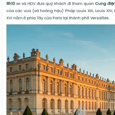
8h10
xe và HDV đưa quý khách đi tham quan
Cung điện
của các vua (và hoàng hậu) Pháp
Louis XIII
,
Louis XIV
,
XVI
nằm ở phía Tây của Paris tại thành phố
Versailles
.