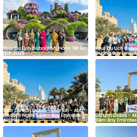
Tour Du Lịch Dubai Khởi Hành Tết Âm
Tour Du Lịch Duba
Lịch 2026
Dương Bay Emirat
Tour Du Lịch Dubai - Sharjah - Abu
Dhabi 6 Ngày 5 Đêm Bay Emirates
Du Lịch Dubai - A
Airlines
Đêm Bay Emirates