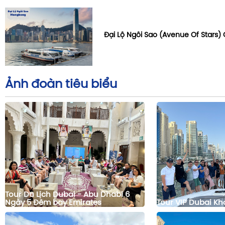
Đại Lộ Ngôi Sao (Avenue Of Stars)
Ảnh đoàn tiêu biểu
Tour Du Lịch Dubai - Abu Dhabi 6
Ngày 5 Đêm bay Emirates
Tour VIP Dubai Kh