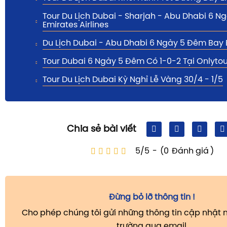
Tour Du Lịch Dubai - Sharjah - Abu Dhabi 6 
Emirates Airlines
Du Lịch Dubai - Abu Dhabi 6 Ngày 5 Đêm Bay 
Tour Dubai 6 Ngày 5 Đêm Có 1-0-2 Tại Onlytou
Tour Du Lịch Dubai Kỳ Nghỉ Lễ Vàng 30/4 - 1/5
Chia sẻ bài viết
5/5
-
(0
Đánh giá
)
Đừng bỏ lỡ thông tin !
Cho phép chúng tôi gửi những thông tin cập nhật m
trường qua email.