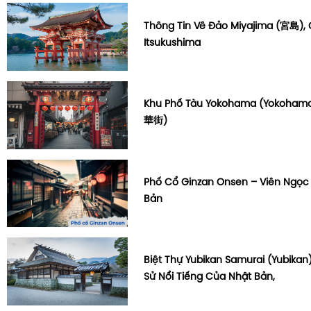
Thông Tin Về Đảo Miyajima (宮島), 
Itsukushima
Khu Phố Tàu Yokohama (Yokoha
華街)
Phố Cổ Ginzan Onsen – Viên Ngọc
Bản
Biệt Thự Yubikan Samurai (Yubikan)
Sử Nổi Tiếng Của Nhật Bản,