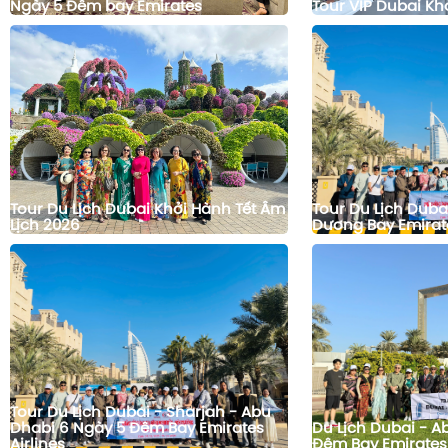
Ngày 5 Đêm bay Emirates
Tour VIP Dubai Kh
Tour Du Lịch Dubai Khởi Hành Tết Âm
Tour Du Lịch Duba
Lịch 2026
Dương Bay Emirat
Tour Du Lịch Dubai - Sharjah - Abu
Dhabi 6 Ngày 5 Đêm Bay Emirates
Du Lịch Dubai - A
Airlines
Đêm Bay Emirates