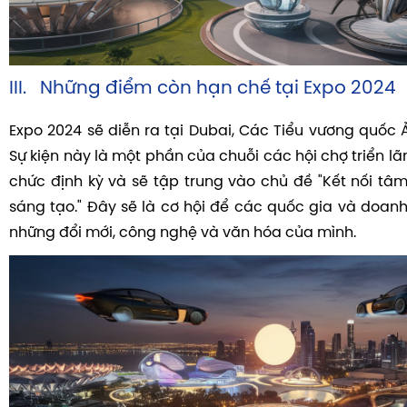
III. Những điểm còn hạn chế tại Expo 2024
Expo 2024 sẽ diễn ra tại Dubai, Các Tiểu vương quốc 
Sự kiện này là một phần của chuỗi các hội chợ triển l
chức định kỳ và sẽ tập trung vào chủ đề "Kết nối tâm
sáng tạo." Đây sẽ là cơ hội để các quốc gia và doanh
những đổi mới, công nghệ và văn hóa của mình.