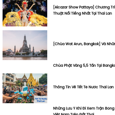
[Alcazar Show Pattaya] Chương Tr
Thuật Nổi Tiếng Nhất Tại Thái Lan
[Chùa Wat Arun, Bangkok] Và Nhữn
Chùa Phật Vàng 5,5 Tấn Tại Bangko
Thông Tin Về Tết Té Nước Thái Lan 
Những Lưu Ý Khi Đi Xem Trận Bóng 
Việt Nam Trên Đất Thái