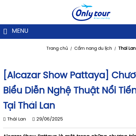
MENU
Trang chủ
Cẩm nang du lịch
Thái Lan
/
/
[Alcazar Show Pattaya] Chươ
Biểu Diễn Nghệ Thuật Nổi Tiế
Tại Thái Lan
Thái Lan
29/06/2025