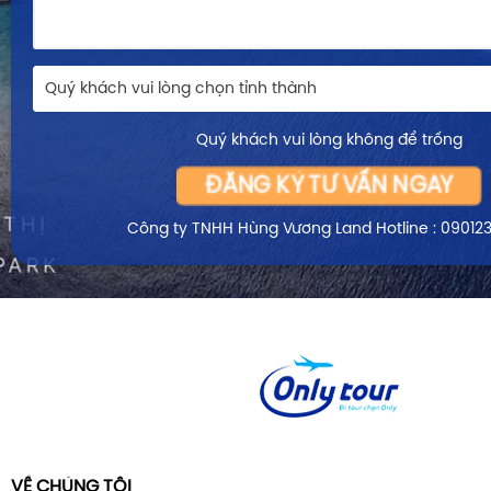
Quý khách vui lòng chọn tỉnh thành
Quý khách vui lòng không để trống
ĐĂNG KÝ TƯ VẤN NGAY
Công ty TNHH Hùng Vương Land
Hotline : 09012
VỀ CHÚNG TÔI