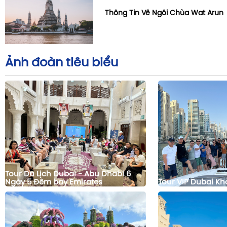
Thông Tin Về Ngôi Chùa Wat Arun
Ảnh đoàn tiêu biểu
Tour Du Lịch Dubai - Abu Dhabi 6
Ngày 5 Đêm bay Emirates
Tour VIP Dubai Kh