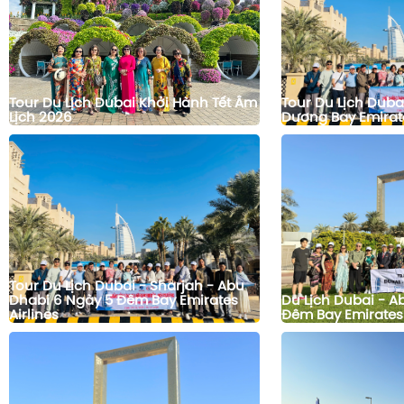
Tour Du Lịch Dubai Khởi Hành Tết Âm
Tour Du Lịch Duba
Lịch 2026
Dương Bay Emirat
Tour Du Lịch Dubai - Sharjah - Abu
Dhabi 6 Ngày 5 Đêm Bay Emirates
Du Lịch Dubai - A
Airlines
Đêm Bay Emirates