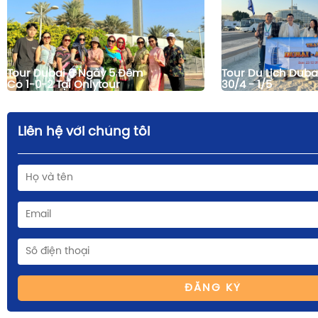
Tour Dubai 6 Ngày 5 Đêm
Tour Du Lịch Duba
Có 1-0-2 Tại Onlytour
30/4 - 1/5
Liên hệ với chúng tôi
ĐĂNG KÝ