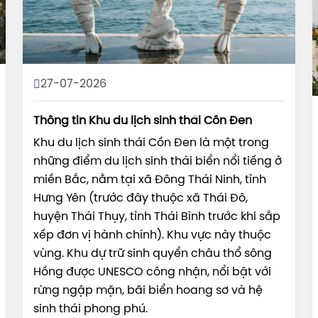
27-07-2026
Thông tin Khu du lịch sinh thái Cồn Đen
Khu du lịch sinh thái Cồn Đen là một trong
những điểm du lịch sinh thái biển nổi tiếng ở
miền Bắc, nằm tại xã Đông Thái Ninh, tỉnh
Hưng Yên (trước đây thuộc xã Thái Đô,
huyện Thái Thụy, tỉnh Thái Bình trước khi sắp
xếp đơn vị hành chính). Khu vực này thuộc
vùng. Khu dự trữ sinh quyển châu thổ sông
Hồng được UNESCO công nhận, nổi bật với
rừng ngập mặn, bãi biển hoang sơ và hệ
sinh thái phong phú.