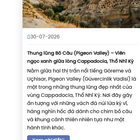
30-07-2026
Thung lũng Bồ Câu (Pigeon Valley) – Viên
ngọc xanh giữa lòng Cappadocia, Thổ Nhĩ Kỳ
Nằm giữa hai thị trấn nổi tiếng Göreme và
Uçhisar, Pigeon Valley (Güvercinlik Vadisi) là
một trong những thung lũng đẹp nhất của
vùng Cappadocia, Thổ Nhĩ Kỳ. Nơi đây gây
ấn tượng với những vách đá núi lửa kỳ vĩ,
hàng nghìn hốc đá dành cho chim bồ câu
và khung cảnh thiên nhiên tựa như một
hành tinh khác.